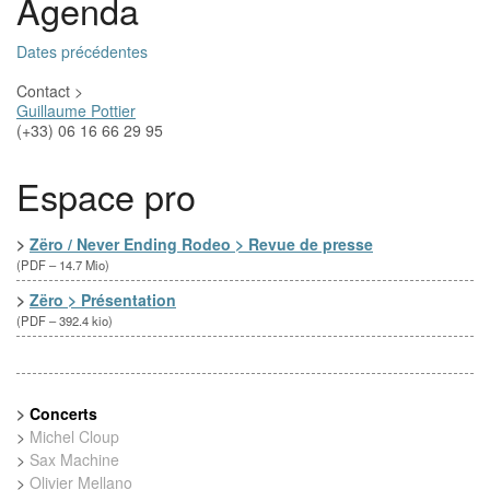
Agenda
Dates précédentes
Contact >
Guillaume Pottier
(+33) ‭06 16 66 29 95‬
Espace pro
>
Zëro / Never Ending Rodeo > Revue de presse
(
PDF – 14.7 Mio
)
>
Zëro > Présentation
(
PDF – 392.4 kio
)
>
Concerts
>
Michel Cloup
>
Sax Machine
>
Olivier Mellano