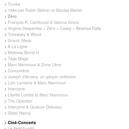
>
Trunks
>
1984 par Rubin Steiner et Nicolas Martel
>
Zëro
>
François R. Cambuzat & Gianna Greco
>
Virginie Despentes + Zëro + Casey + Béatrice Dalle
>
Tchewsky & Wood
>
Grand_Mess
>
A La Ligne
>
Mistress Bomb H
>
Tago Mago
>
Marc Nammour & Zone Libre
>
Concombre
>
Joseph d’Anvers, un garçon ordinaire
>
Loïc Lantoine & Marc Nammour
>
Interzone
>
Lisette Lombé et Marc Nammour
>
The Operator
>
Interzone & Quatuor Debussy
>
Sister Nancy
>
Ciné-Concerts
>
Le Petit Fugitif