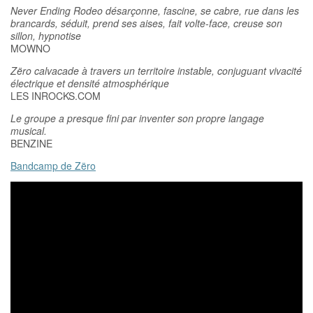
Never Ending Rodeo désarçonne, fascine, se cabre, rue dans les
brancards, séduit, prend ses aises, fait volte-face, creuse son
sillon, hypnotise
MOWNO
Zëro calvacade à travers un territoire instable, conjuguant vivacité
électrique et densité atmosphérique
LES INROCKS.COM
Le groupe a presque fini par inventer son propre langage
musical.
BENZINE
Bandcamp de Zëro