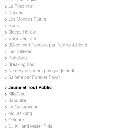
>
Le Prisonnier
>
Déjà-Vu
>
Les Mondes Futurs
>
Gerry
>
Sleepy Hollow
>
Gare Centrale
>
BD-concert Fabcaro par Totorro & friend
>
Les Délivrés
>
RoboCop
>
Breaking Bad
>
Ne croyez surtout pas que je hurle
>
Salomé par Forever Pavot
>
Jeune et Tout Public
>
KiltaClou
>
Babouille
>
La Guitaravane
>
Mojurzikong
>
Octobre
>
DJ Kill and Mister Ride