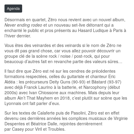
Agenda
Désormais en quartet, Zëro nous revient avec un nouvel album,
Never ending rodeo
et un nouveau set-live détonant qui a
enchanté le public et pros présents au Hasard Ludique à Paris à
l’hiver dernier.
Vous êtes des veinardes et des veinards si le nom de Zëro ne
vous dit pas grand chose, car vous allez pouvoir découvrir un
groupe clé de la scène rock / noise / post-rock, qui pour
beaucoup d’autres fait en revanche partie des valeurs sûres…
ll faut dire que Zëro est né sur les cendres de précédentes
formations respectées, celles du guitariste et chanteur Eric
Aldéa : les précurseurs Deity Guns (90-93) et Bästard (93-97)
avec déjà Franck Laurino à la batterie, et Narcophony (début
2000s) avec Ivan Chiossone aux machines. Mais depuis leur
album Ain’t That Mayhem en 2018, c’est plutôt sur scène que les
Lyonnais ont fait parler d’eux.
Sur les textes de Calaferte puis de Pasolini, Zëro est en effet
devenu ces dernières années les complices musicaux de Virginie
Despentes et Béatrice Dalle, rejointes dernièrement
par Casey pour Viril et Troubles.