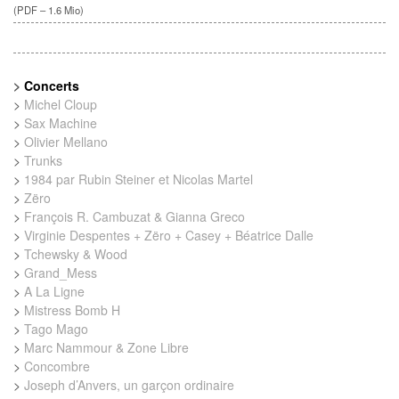
(
PDF – 1.6 Mio
)
>
Concerts
>
Michel Cloup
>
Sax Machine
>
Olivier Mellano
>
Trunks
>
1984 par Rubin Steiner et Nicolas Martel
>
Zëro
>
François R. Cambuzat & Gianna Greco
>
Virginie Despentes + Zëro + Casey + Béatrice Dalle
>
Tchewsky & Wood
>
Grand_Mess
>
A La Ligne
>
Mistress Bomb H
>
Tago Mago
>
Marc Nammour & Zone Libre
>
Concombre
>
Joseph d’Anvers, un garçon ordinaire