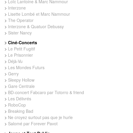
>
Loïc Lantoine & Marc Nammour
>
Interzone
>
Lisette Lombé et Marc Nammour
>
The Operator
>
Interzone & Quatuor Debussy
>
Sister Nancy
>
Ciné-Concerts
>
Le Petit Fugitif
>
Le Prisonnier
>
Déjà-Vu
>
Les Mondes Futurs
>
Gerry
>
Sleepy Hollow
>
Gare Centrale
>
BD-concert Fabcaro par Totorro & friend
>
Les Délivrés
>
RoboCop
>
Breaking Bad
>
Ne croyez surtout pas que je hurle
>
Salomé par Forever Pavot