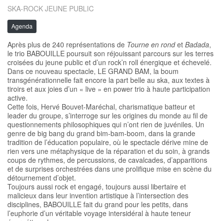
SKA-ROCK JEUNE PUBLIC
Agenda
Après plus de 240 représentations de
Tourne en rond
et
Badada
,
le trio BABOUILLE poursuit son réjouissant parcours sur les terres
croisées du jeune public et d’un rock’n roll énergique et échevelé.
Dans ce nouveau spectacle, LE GRAND BAM, la boum
transgénérationnelle fait encore la part belle au ska, aux textes à
tiroirs et aux joies d’un « live » en power trio à haute participation
active.
Cette fois, Hervé Bouvet-Maréchal, charismatique batteur et
leader du groupe, s’interroge sur les origines du monde au fil de
questionnements philosophiques qui n’ont rien de juvéniles. Un
genre de big bang du grand bim-bam-boom, dans la grande
tradition de l’éducation populaire, où le spectacle dérive mine de
rien vers une métaphysique de la réparation et du soin, à grands
coups de rythmes, de percussions, de cavalcades, d’apparitions
et de surprises orchestrées dans une prolifique mise en scène du
détournement d’objet.
Toujours aussi rock et engagé, toujours aussi libertaire et
malicieux dans leur invention artistique à l’intersection des
disciplines, BABOUILLE fait du grand pour les petits, dans
l’euphorie d’un véritable voyage intersidéral à haute teneur