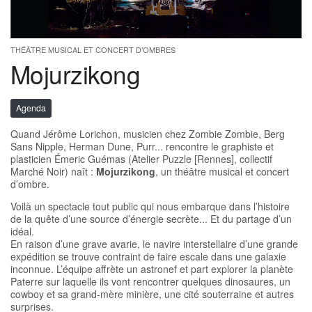
THÉÂTRE MUSICAL ET CONCERT D’OMBRES
Mojurzikong
Agenda
Quand Jérôme Lorichon, musicien chez Zombie Zombie, Berg
Sans Nipple, Herman Dune, Purr... rencontre le graphiste et
plasticien Émeric Guémas (Atelier Puzzle [Rennes], collectif
Marché Noir) naît :
Mojurzikong
, un théâtre musical et concert
d’ombre.
Voilà un spectacle tout public qui nous embarque dans l’histoire
de la quête d’une source d’énergie secrète... Et du partage d’un
idéal.
En raison d’une grave avarie, le navire interstellaire d’une grande
expédition se trouve contraint de faire escale dans une galaxie
inconnue. L’équipe affrète un astronef et part explorer la planète
Paterre sur laquelle ils vont rencontrer quelques dinosaures, un
cowboy et sa grand-mère minière, une cité souterraine et autres
surprises.