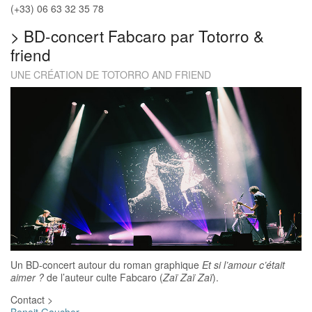
(+33) 06 63 32 35 78
>
BD-concert Fabcaro par Totorro &
friend
UNE CRÉATION DE TOTORRO AND FRIEND
Un BD-concert autour du roman graphique
Et si l’amour c’était
aimer ?
de l’auteur culte Fabcaro (
Zaï Zaï Zaï
).
Contact >