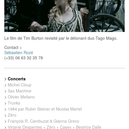
Le film de Tim Burton revisité par le détonant duo Tago Mago.
Contact >
Sébastien Rozé
(+33) 06 63 32 35 78
>
Concerts
>
Michel Cloup
>
Sax Machine
>
Olivier Mellano
>
Trunks
>
1984 par Rubin Steiner et Nicolas Martel
>
Zëro
>
François R. Cambuzat & Gianna Greco
>
Virginie Despentes + Zëro + Casey + Béatrice Dalle