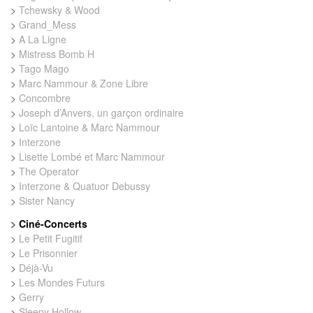
>
Tchewsky & Wood
>
Grand_Mess
>
A La Ligne
>
Mistress Bomb H
>
Tago Mago
>
Marc Nammour & Zone Libre
>
Concombre
>
Joseph d’Anvers, un garçon ordinaire
>
Loïc Lantoine & Marc Nammour
>
Interzone
>
Lisette Lombé et Marc Nammour
>
The Operator
>
Interzone & Quatuor Debussy
>
Sister Nancy
>
Ciné-Concerts
>
Le Petit Fugitif
>
Le Prisonnier
>
Déjà-Vu
>
Les Mondes Futurs
>
Gerry
>
Sleepy Hollow