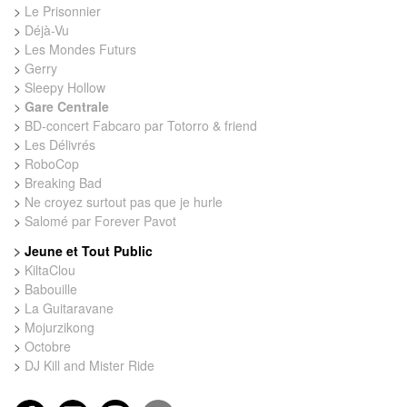
>
Le Prisonnier
>
Déjà-Vu
>
Les Mondes Futurs
>
Gerry
>
Sleepy Hollow
>
Gare Centrale
>
BD-concert Fabcaro par Totorro & friend
>
Les Délivrés
>
RoboCop
>
Breaking Bad
>
Ne croyez surtout pas que je hurle
>
Salomé par Forever Pavot
>
Jeune et Tout Public
>
KiltaClou
>
Babouille
>
La Guitaravane
>
Mojurzikong
>
Octobre
>
DJ Kill and Mister Ride