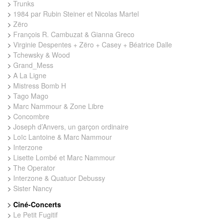
>
Trunks
>
1984 par Rubin Steiner et Nicolas Martel
>
Zëro
>
François R. Cambuzat & Gianna Greco
>
Virginie Despentes + Zëro + Casey + Béatrice Dalle
>
Tchewsky & Wood
>
Grand_Mess
>
A La Ligne
>
Mistress Bomb H
>
Tago Mago
>
Marc Nammour & Zone Libre
>
Concombre
>
Joseph d’Anvers, un garçon ordinaire
>
Loïc Lantoine & Marc Nammour
>
Interzone
>
Lisette Lombé et Marc Nammour
>
The Operator
>
Interzone & Quatuor Debussy
>
Sister Nancy
>
Ciné-Concerts
>
Le Petit Fugitif