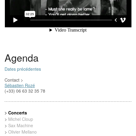
Agenda
Dates précédentes
Contact >
Sébastien Rozé
(+33) 06 63 32 35 78
>
Concerts
>
Michel Cloup
>
Sax Machine
>
Olivier Mellano