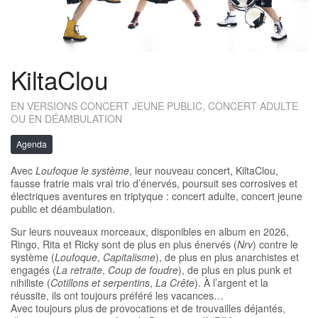
KiltaClou
EN VERSIONS CONCERT JEUNE PUBLIC, CONCERT ADULTE
OU EN DÉAMBULATION
Agenda
Avec
Loufoque le système
, leur nouveau concert, KiltaClou,
fausse fratrie mais vrai trio d’énervés, poursuit ses corrosives et
électriques aventures en triptyque : concert adulte, concert jeune
public et déambulation.
Sur leurs nouveaux morceaux, disponibles en album en 2026,
Ringo, Rita et Ricky sont de plus en plus énervés (
Nrv
) contre le
système (
Loufoque
,
Capitalisme
), de plus en plus anarchistes et
engagés (
La retraite
,
Coup de foudre
), de plus en plus punk et
nihiliste (
Cotillons et serpentins
,
La Crête
). À l’argent et la
réussite, ils ont toujours préféré les vacances…
Avec toujours plus de provocations et de trouvailles déjantés,