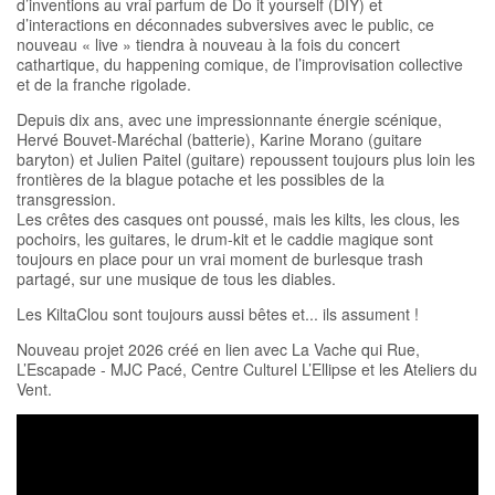
d’inventions au vrai parfum de Do it yourself (DIY) et
d’interactions en déconnades subversives avec le public, ce
nouveau « live » tiendra à nouveau à la fois du concert
cathartique, du happening comique, de l’improvisation collective
et de la franche rigolade.
Depuis dix ans, avec une impressionnante énergie scénique,
Hervé Bouvet-Maréchal (batterie), Karine Morano (guitare
baryton) et Julien Paitel (guitare) repoussent toujours plus loin les
frontières de la blague potache et les possibles de la
transgression.
Les crêtes des casques ont poussé, mais les kilts, les clous, les
pochoirs, les guitares, le drum-kit et le caddie magique sont
toujours en place pour un vrai moment de burlesque trash
partagé, sur une musique de tous les diables.
Les KiltaClou sont toujours aussi bêtes et... ils assument !
Nouveau projet 2026 créé en lien avec La Vache qui Rue,
L’Escapade - MJC Pacé, Centre Culturel L’Ellipse et les Ateliers du
Vent.