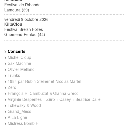
Festival de l’Abonde
Lamoura (39)
vendredi 9 octobre 2026
KiltaClou
Festival Breizh Folies
Guémené-Penfao (44)
>
Concerts
>
Michel Cloup
>
Sax Machine
>
Olivier Mellano
>
Trunks
>
1984 par Rubin Steiner et Nicolas Martel
>
Zëro
>
François R. Cambuzat & Gianna Greco
>
Virginie Despentes + Zëro + Casey + Béatrice Dalle
>
Tchewsky & Wood
>
Grand_Mess
>
A La Ligne
>
Mistress Bomb H