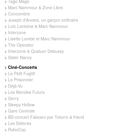
>
Tago Mago
>
Marc Nammour & Zone Libre
>
Concombre
>
Joseph d’Anvers, un garçon ordinaire
>
Loïc Lantoine & Marc Nammour
>
Interzone
>
Lisette Lombé et Marc Nammour
>
The Operator
>
Interzone & Quatuor Debussy
>
Sister Nancy
>
Ciné-Concerts
>
Le Petit Fugitif
>
Le Prisonnier
>
Déjà-Vu
>
Les Mondes Futurs
>
Gerry
>
Sleepy Hollow
>
Gare Centrale
>
BD-concert Fabcaro par Totorro & friend
>
Les Délivrés
>
RoboCop