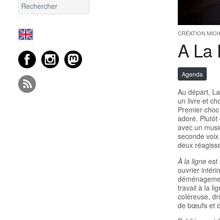
CRÉATION MICH
A La 
Agenda
Au départ, La
un livre et ch
Premier choc :
adoré. Plutôt 
avec un music
seconde voix 
deux réagisse
À la ligne
est 
ouvrier intér
déménagement 
travail à la l
coléreuse, dr
de bœufs et 