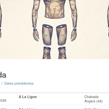
da
r /
Dates précédentes
A La Ligne
Chabada
2026
Angers (49)