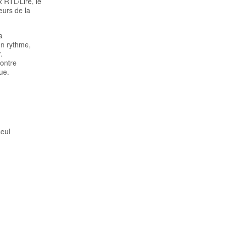
x RTL/Lire, le
eurs de la
a
un rythme,
.
contre
ue.
eul