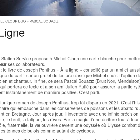
EL CLOUP DUO + PASCAL BOUAZIZ
Ligne
 Station Service propose à Michel Cloup une carte blanche pour mettr
oisir ses collaborateurs.
 le livre de Joseph Ponthus « À la ligne » conseillé par un ami et aussit
que de partir sur un projet de lecture classique Michel choisit l’option d
ien et chanteur. In fine, ce sera Pascal Bouaziz (Bruit Noir, Mendelson)
qui portera ce texte et à son ami Julien Rufié pour assurer la partie ry
nt instantanément de manière positive. C’est parti.
l’unique roman de Joseph Ponthus, trop tôt disparu en 2021. C’est l’his
imaire qui embauche dans les conserveries de poissons et les abattoirs
en Bretagne. Jour après jour, il inventorie avec une infinie précision
igne, le bruit, la fatigue, les rêves. Par la magie d’une écriture tour à tour
ôle, fraternelle, la vie ouvrière devient une odyssée où Ulysse combat
des tonnes de bulots comme autant de cyclopes.