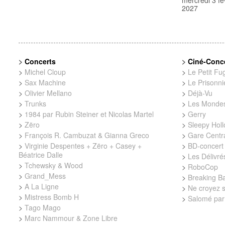
mercredi 3 fé
2027
>
Concerts
>
Ciné-Conc
>
Michel Cloup
>
Le Petit Fugi
>
Sax Machine
>
Le Prisonni
>
Olivier Mellano
>
Déjà-Vu
>
Trunks
>
Les Mondes
>
1984 par Rubin Steiner et Nicolas Martel
>
Gerry
>
Zëro
>
Sleepy Hol
>
François R. Cambuzat & Gianna Greco
>
Gare Centr
>
Virginie Despentes + Zëro + Casey +
>
BD-concert 
Béatrice Dalle
>
Les Délivré
>
Tchewsky & Wood
>
RoboCop
>
Grand_Mess
>
Breaking B
>
A La Ligne
>
Ne croyez s
>
Mistress Bomb H
>
Salomé par
>
Tago Mago
>
Marc Nammour & Zone Libre