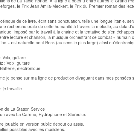
itions de La Table Ronde, A la ligne a obtenu entre autres le Grand Pri
eforges, le Prix Jean Amila-Meckert, le Prix du Premier roman des lect
cénique de ce livre, écrit sans ponctuation, telle une longue litanie, ser
ne recherche orale de cette humanité à travers la mélodie, au delà d’
ique, imposé par le travail à la chaine et la tentative de s’en échapper
ntre lecture et chanson, la musique orchestrant ce combat « humain 
 » est naturellement Rock (au sens le plus large) ainsi qu’électroniq
 Voix, guitare
z : Voix, guitare
 Batterie, électronique.
mme je pense sur ma ligne de production divaguant dans mes pensées s
je travaille
n de La Station Service
ion avec La Carène, Hydrophone et Stereolux
re jouable en version public debout ou assis.
relles possibles avec les musiciens.