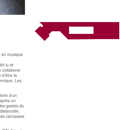
Chabada
Angers (49)
e en musique
ôt lu et
e collaborer
 d’être la
thmique. Les
toire d’un
 après un
 les gestes du
 distanciée,
 des carcasses