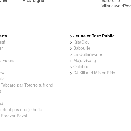
vrier
A La Ligne
Salle Kino
Villeneuve d’As
erts
>
Jeune et Tout Public
tif
>
KiltaClou
er
>
Babouille
>
La Guitaravane
 Futurs
>
Mojurzikong
>
Octobre
low
>
DJ Kill and Mister Ride
ale
Fabcaro par Totorro & friend
s
ad
urtout pas que je hurle
 Forever Pavot