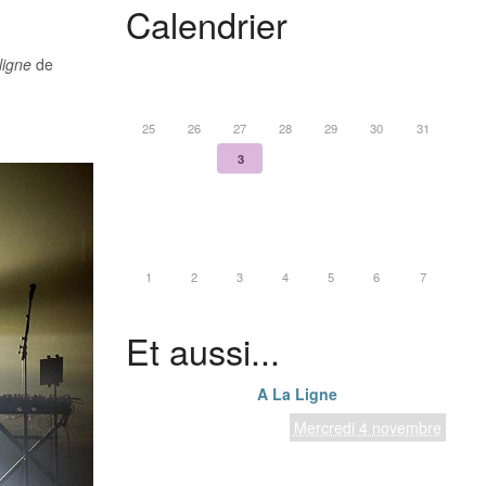
Calendrier
ligne
de
«
février 2027
»
l.
m.
m.
j.
v.
s.
d.
25
26
27
28
29
30
31
1
2
3
4
5
6
7
8
9
10
11
12
13
14
15
16
17
18
19
20
21
22
23
24
25
26
27
28
1
2
3
4
5
6
7
Et aussi...
4
novembre
2026
A La Ligne
Une création de Michel
Mercredi 4 novembre
Cloup duo et Pascal
Bouaziz autour du livre
évènement
A la ligne
de Joseph Ponthus.