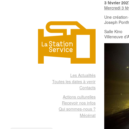
3
février
202
Mercredi 3 fé
Une création
Joseph Ponth
Salle Kino
Villeneuve d’
Les Actualités
Toutes les dates à venir
Contacts
Actions culturelles
Recevoir nos infos
Qui sommes-nous ?
Mécénat