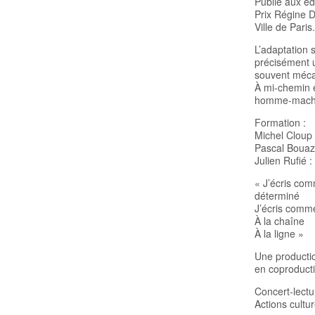
Publié aux éd
Prix Régine D
Ville de Paris.
L’adaptation s
précisément u
souvent mécan
À mi-chemin e
homme-machine
Formation :
Michel Cloup :
Pascal Bouazi
Julien Rufié :
« J’écris co
déterminé
J’écris comme 
À la chaîne
À la ligne »
Une productio
en coproduct
Concert-lectu
Actions cultu