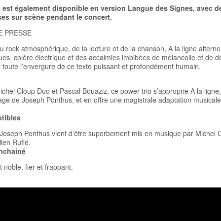
e est également disponible en version Langue des Signes, avec d
es sur scène pendant le concert.
E PRESSE
du rock atmosphérique, de la lecture et de la chanson, A la ligne alter
es, colère électrique et des accalmies imbibées de mélancolie et de dé
t toute l’envergure de ce texte puissant et profondément humain.
chel Cloup Duo et Pascal Bouaziz, ce power trio s’approprie A la ligne, 
age de Joseph Ponthus, et en offre une magistrale adaptation musical
tibles
Joseph Ponthus vient d’être superbement mis en musique par Michel C
lien Rufié.
nchainé
t noble, fier et frappant.