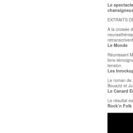
Le spectacl
chansigneus
EXTRAITS D
A la croisée 
neurasthéniqu
retranscriven
Le Monde
Réunissant Mi
livre-témoign
tension.
Les Inrockup
Le roman de 
Bouaziz et Ju
Le Canard E
Le résultat es
Rock’n Folk