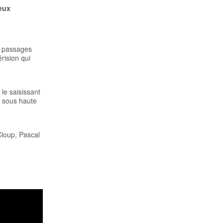
eux
ne passages
rision qui
le saisissant
e sous haute
loup, Pascal