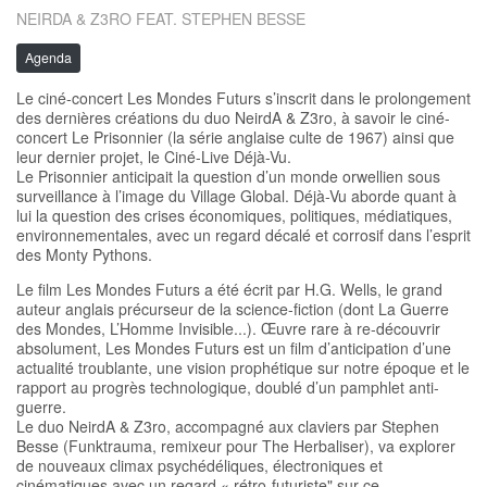
NEIRDA & Z3RO FEAT. STEPHEN BESSE
Agenda
Le ciné-concert Les Mondes Futurs s’inscrit dans le prolongement
des dernières créations du duo NeirdA & Z3ro, à savoir le ciné-
concert Le Prisonnier (la série anglaise culte de 1967) ainsi que
leur dernier projet, le Ciné-Live Déjà-Vu.
Le Prisonnier anticipait la question d’un monde orwellien sous
surveillance à l’image du Village Global. Déjà-Vu aborde quant à
lui la question des crises économiques, politiques, médiatiques,
environnementales, avec un regard décalé et corrosif dans l’esprit
des Monty Pythons.
Le film Les Mondes Futurs a été écrit par H.G. Wells, le grand
auteur anglais précurseur de la science-fiction (dont La Guerre
des Mondes, L’Homme Invisible...). Œuvre rare à re-découvrir
absolument, Les Mondes Futurs est un film d’anticipation d’une
actualité troublante, une vision prophétique sur notre époque et le
rapport au progrès technologique, doublé d’un pamphlet anti-
guerre.
Le duo NeirdA & Z3ro, accompagné aux claviers par Stephen
Besse (Funktrauma, remixeur pour The Herbaliser), va explorer
de nouveaux climax psychédéliques, électroniques et
cinématiques avec un regard « rétro-futuriste" sur ce