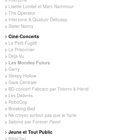
>
Lisette Lombé et Marc Nammour
>
The Operator
>
Interzone & Quatuor Debussy
>
Sister Nancy
>
Ciné-Concerts
>
Le Petit Fugitif
>
Le Prisonnier
>
Déjà-Vu
>
Les Mondes Futurs
>
Gerry
>
Sleepy Hollow
>
Gare Centrale
>
BD-concert Fabcaro par Totorro & friend
>
Les Délivrés
>
RoboCop
>
Breaking Bad
>
Ne croyez surtout pas que je hurle
>
Salomé par Forever Pavot
>
Jeune et Tout Public
>
KiltaClou