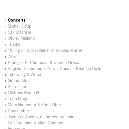
>
Concerts
>
Michel Cloup
>
Sax Machine
>
Olivier Mellano
>
Trunks
>
1984 par Rubin Steiner et Nicolas Martel
>
Zëro
>
François R. Cambuzat & Gianna Greco
>
Virginie Despentes + Zëro + Casey + Béatrice Dalle
>
Tchewsky & Wood
>
Grand_Mess
>
A La Ligne
>
Mistress Bomb H
>
Tago Mago
>
Marc Nammour & Zone Libre
>
Concombre
>
Joseph d’Anvers, un garçon ordinaire
>
Loïc Lantoine & Marc Nammour
>
Interzone