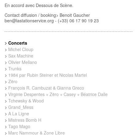
En accord avec Dessous de Scène.
Contact diffusion / booking> Benoit Gaucher
ben
@
lastationservice.org - (+33) 06 17 90 19 23‬
>
Concerts
>
Michel Cloup
>
Sax Machine
>
Olivier Mellano
>
Trunks
>
1984 par Rubin Steiner et Nicolas Martel
>
Zëro
>
François R. Cambuzat & Gianna Greco
>
Virginie Despentes + Zëro + Casey + Béatrice Dalle
>
Tchewsky & Wood
>
Grand_Mess
>
A La Ligne
>
Mistress Bomb H
>
Tago Mago
>
Marc Nammour & Zone Libre