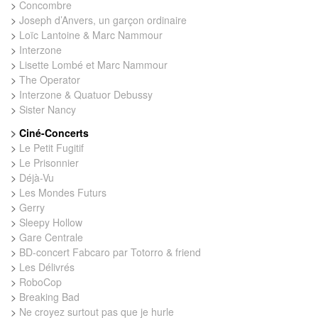
>
Concombre
>
Joseph d’Anvers, un garçon ordinaire
>
Loïc Lantoine & Marc Nammour
>
Interzone
>
Lisette Lombé et Marc Nammour
>
The Operator
>
Interzone & Quatuor Debussy
>
Sister Nancy
>
Ciné-Concerts
>
Le Petit Fugitif
>
Le Prisonnier
>
Déjà-Vu
>
Les Mondes Futurs
>
Gerry
>
Sleepy Hollow
>
Gare Centrale
>
BD-concert Fabcaro par Totorro & friend
>
Les Délivrés
>
RoboCop
>
Breaking Bad
>
Ne croyez surtout pas que je hurle